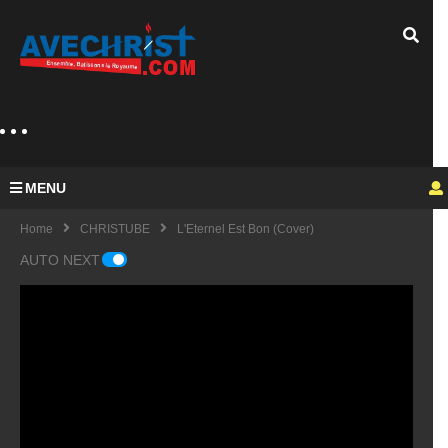
MENU
Home
CHRISTUBE
L'Eternel Est Bon (Cover)
AUTO NEXT
Guy
Mich
el
KING
fulfu
UE
de