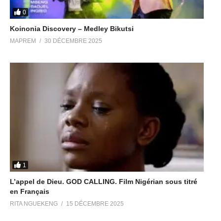
Il est…
0
Paroliers : Dena Muwayi Mwanakitata
Koinonia Discovery – Medley Bikutsi
MAPREM
30 DÉCEMBRE 2025
(Visited 32 times, 1 visits today)
1
L’appel de Dieu. GOD CALLING. Film Nigérian sous titré
en Français
RITA NGUEKENG
15 DÉCEMBRE 2025