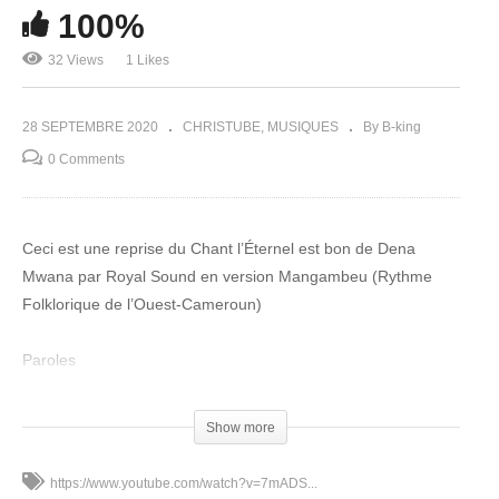
100%
32 Views
1 Likes
28 SEPTEMBRE 2020
CHRISTUBE
MUSIQUES
By B-king
0 Comments
Ceci est une reprise du Chant l’Éternel est bon de Dena
Mwana par Royal Sound en version Mangambeu (Rythme
Folklorique de l’Ouest-Cameroun)
Paroles
L’eternel est bon
Show more
Dena Mwana
https://www.youtube.com/watch?v=7mADS...
Et mon âme te loue