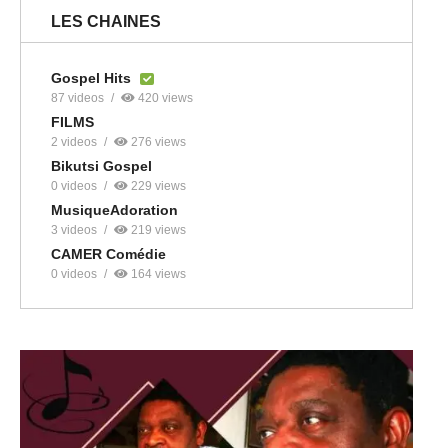
LES CHAINES
Gospel Hits
87 videos
420 views
FILMS
2 videos
276 views
Bikutsi Gospel
0 videos
229 views
MusiqueAdoration
3 videos
219 views
CAMER Comédie
0 videos
164 views