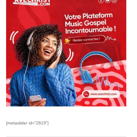
[metaslider id="2819"]