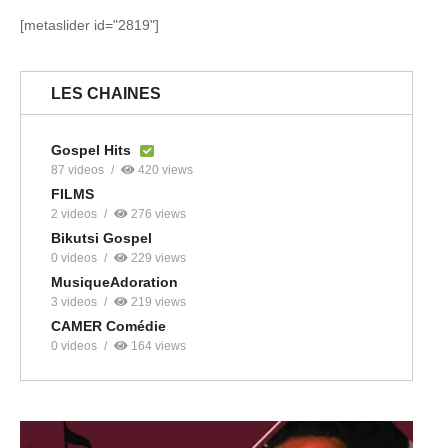
[metaslider id="2819"]
LES CHAINES
Gospel Hits
87 videos
420 views
FILMS
2 videos
276 views
Bikutsi Gospel
0 videos
229 views
MusiqueAdoration
3 videos
219 views
CAMER Comédie
0 videos
164 views