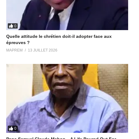
0
Quelle attitude le chrétien doit-il adopter face aux
épreuves ?
MAPREM
13 JUILLET 2026
0
Papa Samuel Claude Mahop – A Life Poured Out For