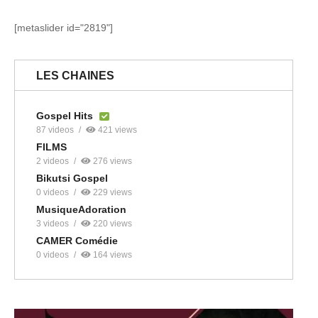
[metaslider id="2819"]
LES CHAINES
Gospel Hits
87 videos
421 views
FILMS
2 videos
276 views
Bikutsi Gospel
0 videos
229 views
MusiqueAdoration
3 videos
220 views
CAMER Comédie
0 videos
164 views