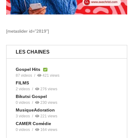
[metaslider id="2819"]
LES CHAINES
Gospel Hits
87 videos
421 views
FILMS
2 videos
276 views
Bikutsi Gospel
0 videos
230 views
MusiqueAdoration
3 videos
221 views
CAMER Comédie
0 videos
164 views