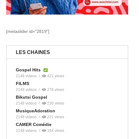
[metaslider id="2819"]
LES CHAINES
Gospel Hits
2148 videos
421 views
FILMS
2148 videos
276 views
Bikutsi Gospel
2148 videos
230 views
MusiqueAdoration
2148 videos
221 views
CAMER Comédie
2148 videos
164 views