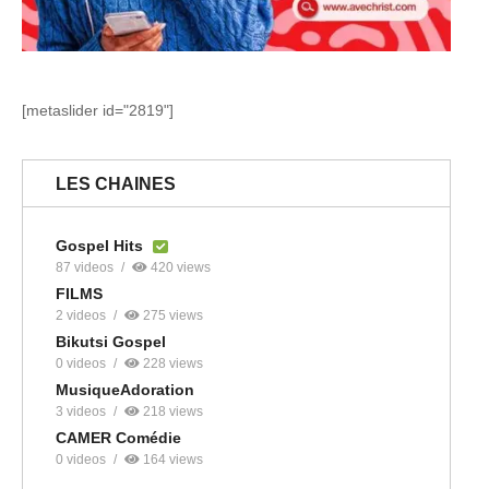
[metaslider id="2819"]
LES CHAINES
Gospel Hits
87 videos
420 views
FILMS
2 videos
275 views
Bikutsi Gospel
0 videos
228 views
MusiqueAdoration
3 videos
218 views
CAMER Comédie
0 videos
164 views