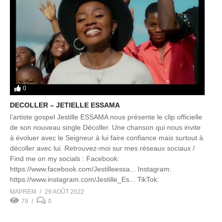
0
DECOLLER – JETIELLE ESSAMA
l’artiste gospel Jestille ESSAMA nous présente le clip officielle
de son nouveau single Décoller. Une chanson qui nous invite
à évoluer avec le Seigneur à lui faire confiance mais surtout à
décoller avec lui. Retrouvez-moi sur mes réseaux sociaux /
Find me on my socials : Facebook:
https://www.facebook.com/Jestilleessa... Instagram:
https://www.instagram.com/Jestille_Es... TikTok:
http://tiktok.com/@jestille_essama Snapchat:
MAPREM
29 AOÛT 2022
@JestilleEssama […]
78
0