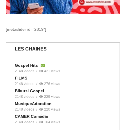
[metaslider id="2819"]
LES CHAINES
Gospel Hits
2148 videos
421 views
FILMS
2148 videos
276 views
Bikutsi Gospel
2148 videos
229 views
MusiqueAdoration
2148 videos
220 views
CAMER Comédie
2148 videos
164 views