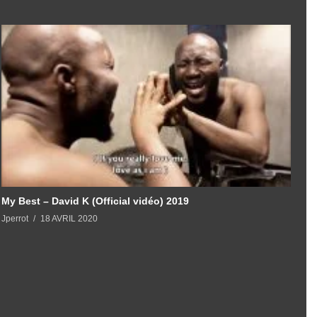
My Best – David K (Official vidéo) 2019
J
Jperrot
18 AVRIL 2020
J