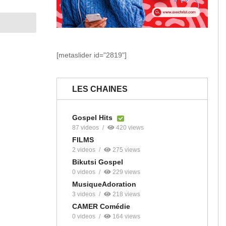
[metaslider id="2819"]
LES CHAINES
Gospel Hits
87 videos
420 views
FILMS
2 videos
275 views
Bikutsi Gospel
0 videos
229 views
MusiqueAdoration
3 videos
218 views
CAMER Comédie
0 videos
164 views