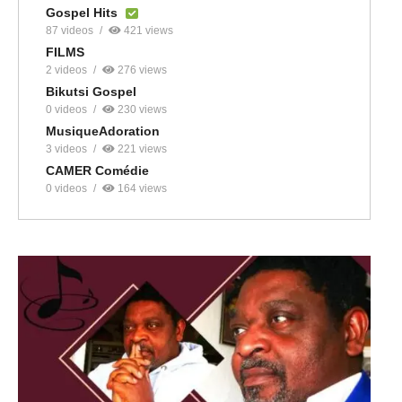
Gospel Hits
87 videos
421 views
FILMS
2 videos
276 views
Bikutsi Gospel
0 videos
230 views
MusiqueAdoration
3 videos
221 views
CAMER Comédie
0 videos
164 views