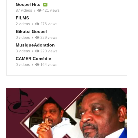
Gospel Hits
87 videos
421 views
FILMS
2 videos
276 views
Bikutsi Gospel
0 videos
229 views
MusiqueAdoration
3 videos
220 views
CAMER Comédie
0 videos
164 views