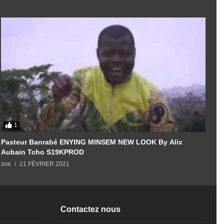
1
Pasteur Banrabé ENYING MINSEM NEW LOOK By Alix
Aubain Tcho S19KPROD
z
zoe
21 FÉVRIER 2021
Contactez nous