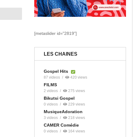
[metaslider id="2819"]
LES CHAINES
Gospel Hits
87 videos
420 views
FILMS
2 videos
275 views
Bikutsi Gospel
0 videos
229 views
MusiqueAdoration
3 videos
218 views
CAMER Comédie
0 videos
164 views