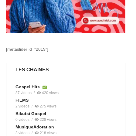
[metaslider id="2819"]
LES CHAINES
Gospel Hits
87 videos
420 views
FILMS
2 videos
275 views
Bikutsi Gospel
0 videos
228 views
MusiqueAdoration
3 videos
218 views